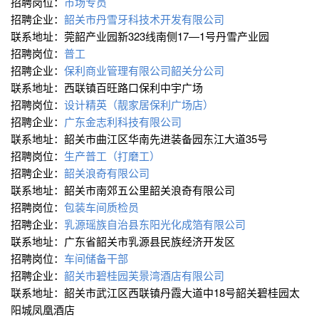
招聘岗位：
市场专员
招聘企业：
韶关市丹雪牙科技术开发有限公司
联系地址：莞韶产业园新323线南侧17―1号丹雪产业园
招聘岗位：
普工
招聘企业：
保利商业管理有限公司韶关分公司
联系地址：西联镇百旺路口保利中宇广场
招聘岗位：
设计精英（靓家居保利广场店）
招聘企业：
广东金志利科技有限公司
联系地址：韶关市曲江区华南先进装备园东江大道35号
招聘岗位：
生产普工（打磨工）
招聘企业：
韶关浪奇有限公司
联系地址：韶关市南郊五公里韶关浪奇有限公司
招聘岗位：
包装车间质检员
招聘企业：
乳源瑶族自治县东阳光化成箔有限公司
联系地址：广东省韶关市乳源县民族经济开发区
招聘岗位：
车间储备干部
招聘企业：
韶关市碧桂园芙景湾酒店有限公司
联系地址：韶关市武江区西联镇丹霞大道中18号韶关碧桂园太
阳城凤凰酒店